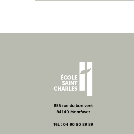
Navigation
de
l’article
855 rue du bon vent
84140 Montfavet
Tél. : 04 90 80 89 89