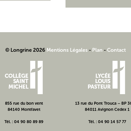
© Longrine 2026
Mentions Légales
-
Plan
-
Contact
855 rue du bon vent
13 rue du Pont Trouca – BP 
84140 Montfavet
84011 Avignon Cedex 1
Tél. : 04 90 80 89 89
Tél. : 04 90 14 57 77