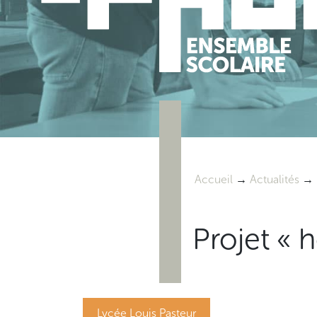
Accueil
→
Actualités
→
Projet « 
Lycée Louis Pasteur