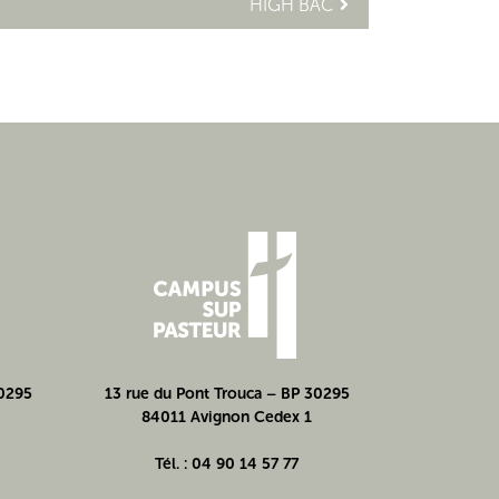
HIGH BAC
30295
13 rue du Pont Trouca – BP 30295
84011 Avignon Cedex 1
Tél. : 04 90 14 57 77