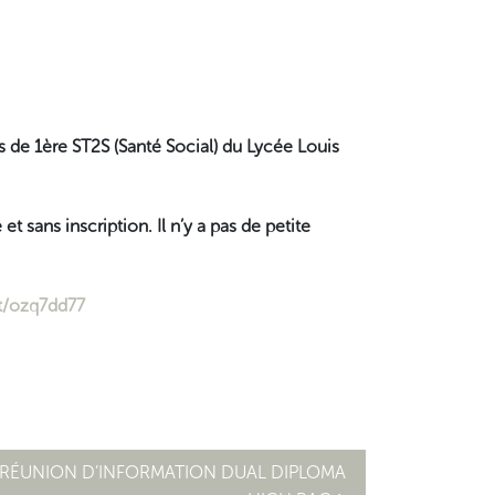
es de 1ère ST2S (Santé Social) du Lycée Louis
t sans inscription. Il n’y a pas de petite
ot/ozq7dd77
 RÉUNION D’INFORMATION DUAL DIPLOMA