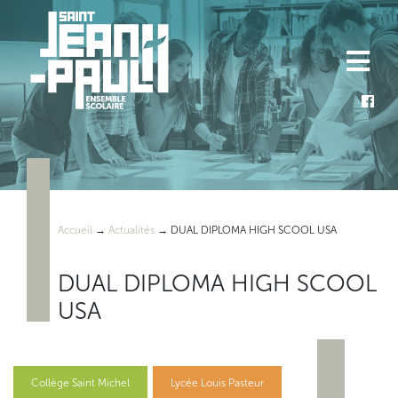
Skip
to
content
Accueil
→
Actualités
→
DUAL DIPLOMA HIGH SCOOL USA
DUAL DIPLOMA HIGH SCOOL
USA
Collège Saint Michel
Lycée Louis Pasteur