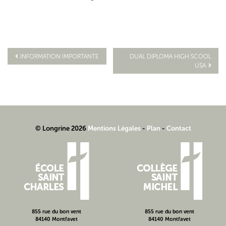
INFORMATION IMPORTANTE
DUAL DIPLOMA HIGH SCOOL
USA
Navigation
de
l’article
© Longrine 2026
Mentions Légales
-
Plan
-
Contact
855 rue du bon vent
855 rue du bon vent
84140 Montfavet
84140 Montfavet