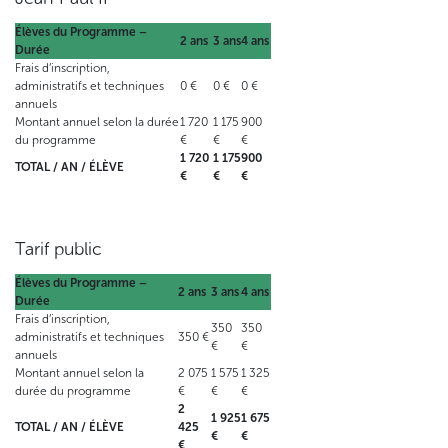
Élèves du Programme –
2 ans
3 ans
4 ans
Durée
Frais d’inscription,
administratifs et techniques
0 €
0 €
0 €
annuels
Montant annuel selon la durée
1 720
1 175
900
du programme
€
€
€
1 720
1 175
900
TOTAL / AN / ÉLÈVE
€
€
€
Tarif public
Élèves du Programme –
2 ans
3 ans
4 ans
Durée
Frais d’inscription,
350
350
administratifs et techniques
350 €
€
€
annuels
Montant annuel selon la
2 075
1 575
1 325
durée du programme
€
€
€
2
1 925
1 675
TOTAL / AN / ÉLÈVE
425
€
€
€