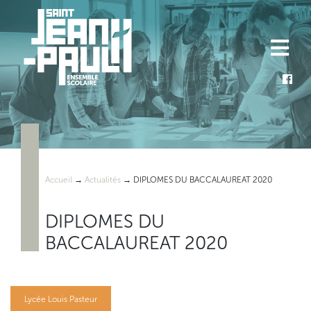
Skip
to
content
Accueil
→
Actualités
→
DIPLOMES DU BACCALAUREAT 2020
DIPLOMES DU
BACCALAUREAT 2020
Lycée Louis Pasteur