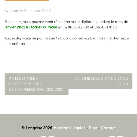
Avignon, le
13 octobre 2020
Bacheliers, vous pouvez venir récupérer votre diplôme pendant le mois de
janvier 2021 à l’accueil du lycée
entre 8h30 -12h00 et 13h30 -17h30
Aucun duplicata ne pourra être fait, donc conservez bien l’original. Pensez à
le numériser.
« LES ENTREP »
DIPLOMES DES BTS MCO ET CG
L’ENTRAINEMENT A
2020
Navigation
L’ENTREPRENEURIAT 2020/2021
de
l’article
© Longrine 2026
Mentions Légales
-
Plan
-
Contact