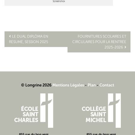
Screenshot
LE DUAL DIPLÔMA EN
FOURNITURES SCOLAIRES ET
RÉSUMÉ, SESSION 2025
CIRCULAIRES POUR LA RENTRÉE
Navigation
2025-2026
de
l’article
© Longrine 2026
Mentions Légales
-
Plan
-
Contact
855 rue du bon vent
855 rue du bon vent